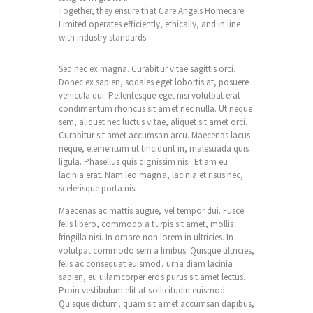
Together, they ensure that Care Angels Homecare
Limited operates efficiently, ethically, and in line
with industry standards.
Sed nec ex magna. Curabitur vitae sagittis orci.
Donec ex sapien, sodales eget lobortis at, posuere
vehicula dui. Pellentesque eget nisi volutpat erat
condimentum rhoncus sit amet nec nulla. Ut neque
sem, aliquet nec luctus vitae, aliquet sit amet orci.
Curabitur sit amet accumsan arcu. Maecenas lacus
neque, elementum ut tincidunt in, malesuada quis
ligula. Phasellus quis dignissim nisi. Etiam eu
lacinia erat. Nam leo magna, lacinia et risus nec,
scelerisque porta nisi.
Maecenas ac mattis augue, vel tempor dui. Fusce
felis libero, commodo a turpis sit amet, mollis
fringilla nisi. In ornare non lorem in ultricies. In
volutpat commodo sem a finibus. Quisque ultricies,
felis ac consequat euismod, urna diam lacinia
sapien, eu ullamcorper eros purus sit amet lectus.
Proin vestibulum elit at sollicitudin euismod.
Quisque dictum, quam sit amet accumsan dapibus,