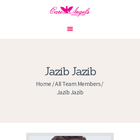
HOME
ABOUT US
SERVICES
CONTACT
Jazib Jazib
PRIVACY POLICY
Home
All Team Members
APPLICATION
Jazib Jazib
CURRENT JOBS
APPOINTMENTS