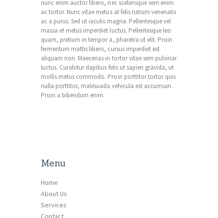
nunc enim auctor libero, nec scelerisque sem enim
ac tortor. Nunc vitae metus at felis rutrum venenatis
ac a purus. Sed ut iaculis magna. Pellentesque vel
massa et metus imperdiet luctus. Pellentesque leo
quam, pretium in tempor a, pharetra ut elit. Proin
fermentum mattis libero, cursus imperdiet est
aliquam non. Maecenas in tortor vitae sem pulvinar
luctus. Curabitur dapibus felis ut sapien gravida, ut
mollis metus commodo. Proin porttitor tortor quis
nulla porttitor, malesuada vehicula est accumsan.
Proin a bibendum enim.
Menu
Home
About Us
Services
Contact