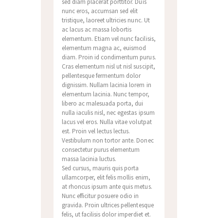
sed diam placerat porttitor. Duis
nunc eros, accumsan sed elit
tristique, laoreet ultricies nunc. Ut
ac lacus ac massa lobortis
elementum. Etiam vel nunc facilisis,
elementum magna ac, euismod
diam. Proin id condimentum purus.
Cras elementum nisl ut nisl suscipit,
pellentesque fermentum dolor
dignissim. Nullam lacinia lorem in
elementum lacinia. Nunc tempor,
libero ac malesuada porta, dui
nulla iaculis nisl, nec egestas ipsum
lacus vel eros. Nulla vitae volutpat
est. Proin vel lectus lectus.
Vestibulum non tortor ante. Donec
consectetur purus elementum
massa lacinia luctus.
Sed cursus, mauris quis porta
ullamcorper, elit felis mollis enim,
at rhoncus ipsum ante quis metus.
Nunc efficitur posuere odio in
gravida. Proin ultrices pellentesque
felis, ut facilisis dolor imperdiet et.