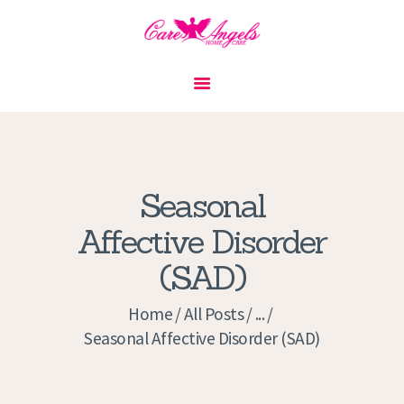
HOME
ABOUT US
SERVICES
CONTACT
Seasonal
PRIVACY POLICY
Affective Disorder
APPLICATION
(SAD)
CURRENT JOBS
APPOINTMENTS
Home
All Posts
...
Seasonal Affective Disorder (SAD)