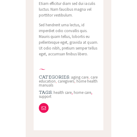
Etiam efficitur diam sed dui iaculis
luctus. Nam faucibus magna vel
porttitor vestibulum.
Sed hendrerit urna lectus, id
imperdiet odio convallis quis.
Mauris quam tellus, lobortis eu
pellentesque eget, gravida at quam.
Ut odio nibh, pretium semper tellus
eget, accumsan finibus libero.
CATEGORIES:
aging care
,
care
education
,
caregivers
,
home health
manuals
TAGS:
health care
,
home care
,
support