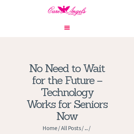
HOME
ABOUT US
SERVICES
CONTACT
No Need to Wait
PRIVACY POLICY
for the Future –
APPLICATION
Technology
CURRENT JOBS
APPOINTMENTS
Works for Seniors
Now
Home
All Posts
...