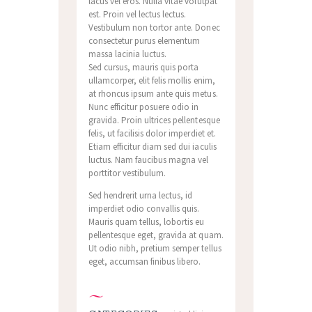
lacus vel eros. Nulla vitae volutpat
est. Proin vel lectus lectus.
Vestibulum non tortor ante. Donec
consectetur purus elementum
massa lacinia luctus.
Sed cursus, mauris quis porta
ullamcorper, elit felis mollis enim,
at rhoncus ipsum ante quis metus.
Nunc efficitur posuere odio in
gravida. Proin ultrices pellentesque
felis, ut facilisis dolor imperdiet et.
Etiam efficitur diam sed dui iaculis
luctus. Nam faucibus magna vel
porttitor vestibulum.
Sed hendrerit urna lectus, id
imperdiet odio convallis quis.
Mauris quam tellus, lobortis eu
pellentesque eget, gravida at quam.
Ut odio nibh, pretium semper tellus
eget, accumsan finibus libero.