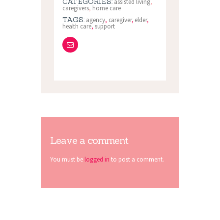
CATEGORIES:
assisted living
,
caregivers
,
home care
TAGS:
agency
,
caregiver
,
elder
,
health care
,
support
Leave a comment
You must be
logged in
to post a comment.