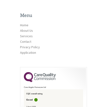
Menu
Home
About Us
Services
Contact
Privacy Policy
Application
Care Angels Homecare Ltd
CQC overall rating
Good
2 April 2025